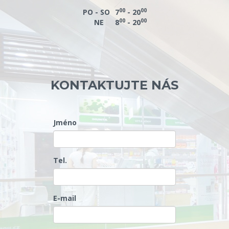
00
00
PO - SO
7
- 20
00
00
NE
8
- 20
KONTAKTUJTE NÁS
Jméno
Tel.
E-mail