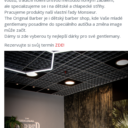
vousů, tradiční holení břitvou metodou horkým zábalem,
ale specializujeme se i na dětské a chlapecké střihy.
Pracujeme produkty naší vlastní řady Monsieur.
The Original Barber je i dětský barber shop, kde Vaše mladé
gentlemany posadíme do speciálního autíčka a změna image
může začít.
Dámy si zde vyberou ty nejlepší dárky pro své gentlemany.
Rezervujte si svůj termín
ZDE!