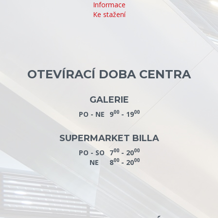
Informace
Ke stažení
OTEVÍRACÍ DOBA CENTRA
GALERIE
00
00
PO - NE
9
- 19
SUPERMARKET BILLA
00
00
PO - SO
7
- 20
00
00
NE
8
- 20