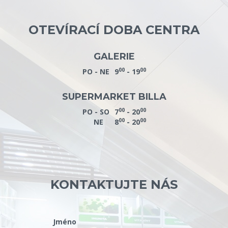
OTEVÍRACÍ DOBA CENTRA
GALERIE
00
00
PO - NE
9
- 19
SUPERMARKET BILLA
00
00
PO - SO
7
- 20
00
00
NE
8
- 20
KONTAKTUJTE NÁS
Jméno