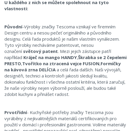
U každého z nich se můžete spolehnout na tyto
vlastnosti:
Původní
-Výrobky značky Tescoma vznikají ve firemním
Design centru a nesou pečeť originálního a původního
designu. Celá řada produktů je našim vlastním vynálezem.
Tyto výrobky necháváme patentovat, nesou
označení
světový patent
. Mezi jejich zástupce patří
například
Kráječ na mango HANDY
,
Škrabka se 2 čepelemi
PRESTO
,
Tvořítko na ztracená vejce FUSION
,
Formičky
na kávová zrna DELÍCIA
a celá řada dalších. Naši vývojáři,
designéři, technici a kontroloři jakosti sledují kvalitu,
dokonalou funkčnost i všechna ostatní kritéria, která zaručují,
že naše výrobky nejen výborně poslouží, ale budou také
zdobit kuchyni a přinášet radost.
Prvotřídní
- Kuchyňské potřeby značky Tescoma jsou
vyráběny z nejkvalitnějších materiálů certifikovaných pro
použití v domácí i profesionální gastronomii. Volíme materiály
tradiční - prvotřídní nerezavějící ocel, silnostěnný porcelán,