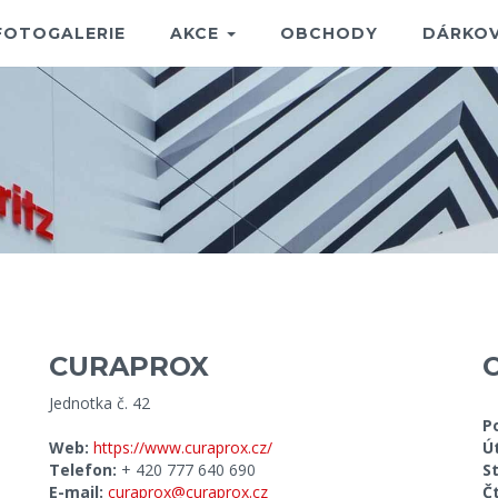
FOTOGALERIE
AKCE
OBCHODY
DÁRKOV
CURAPROX
Jednotka č. 42
P
Web:
https://www.curaprox.cz/
Ú
Telefon:
+ 420 777 640 690
S
E-mail:
curaprox@curaprox.cz
Č