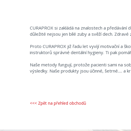
CURAPROX si zakládá na znalostech a předávání dov
důležité nejsou jen bílé zuby a svěží dech. Zdravé 
Proto CURAPROX již řadu let vyvíjí motivační a š
instruktorů správné dentální hygieny. Ti pak pomá
Naše metody fungují, protože pacienti sami na sob
výsledky. Naše produkty jsou účinné, šetrné..... a k
<<< Zpět na přehled obchodů