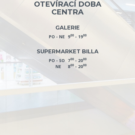
OTEVÍRACÍ DOBA
CENTRA
GALERIE
00
00
PO - NE
9
- 19
SUPERMARKET BILLA
00
00
PO - SO
7
- 20
00
00
NE
8
- 20