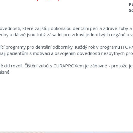
P
S
edností, které zajišťují dokonalou dentální péči a zdravé zuby a
zuby a dásně jsou totiž zásadní pro zdraví jednotlivých orgánů a v
kolící programy pro dentální odborníky. Každý rok v programu iT
hají pacientům s motivací a osvojením dovedností nezbytných pro
ě cítí rozdíl. Čištění zubů s CURAPROXem je zábavné - protože je 
rásné.