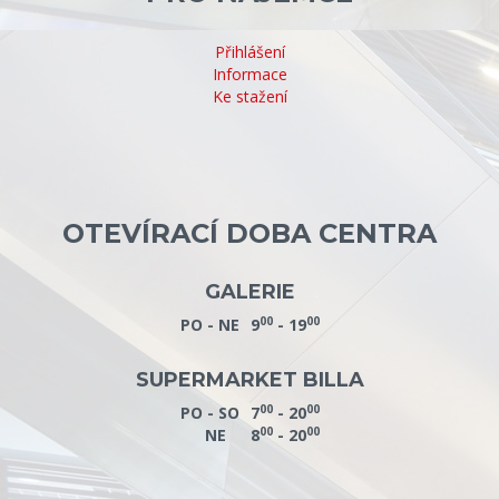
Přihlášení
Informace
Ke stažení
OTEVÍRACÍ DOBA CENTRA
GALERIE
00
00
PO - NE
9
- 19
SUPERMARKET BILLA
00
00
PO - SO
7
- 20
00
00
NE
8
- 20