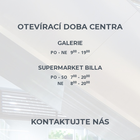
OTEVÍRACÍ DOBA CENTRA
GALERIE
00
00
PO - NE
9
- 19
SUPERMARKET BILLA
00
00
PO - SO
7
- 20
00
00
NE
8
- 20
KONTAKTUJTE NÁS