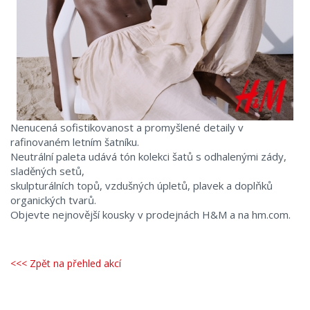
Nenucená sofistikovanost a promyšlené detaily v
rafinovaném letním šatníku.
Neutrální paleta udává tón kolekci šatů s odhalenými zády,
sladěných setů,
skulpturálních topů, vzdušných úpletů, plavek a doplňků
organických tvarů.
Objevte nejnovější kousky v prodejnách H&M a na hm.com.
<<< Zpět na přehled akcí