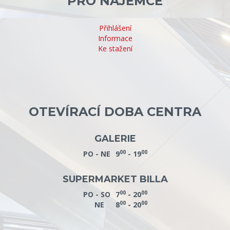
PRO NÁJEMCE
Přihlášení
Informace
Ke stažení
OTEVÍRACÍ DOBA CENTRA
GALERIE
00
00
PO - NE
9
- 19
SUPERMARKET BILLA
00
00
PO - SO
7
- 20
00
00
NE
8
- 20