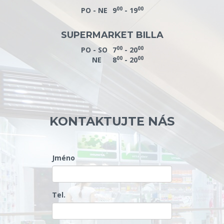
00
00
PO - NE
9
- 19
SUPERMARKET BILLA
00
00
PO - SO
7
- 20
00
00
NE
8
- 20
KONTAKTUJTE NÁS
Jméno
Tel.