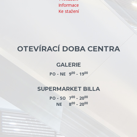
Informace
Ke stažení
OTEVÍRACÍ DOBA CENTRA
GALERIE
00
00
PO - NE
9
- 19
SUPERMARKET BILLA
00
00
PO - SO
7
- 20
00
00
NE
8
- 20