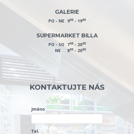
GALERIE
00
00
PO - NE
9
- 19
SUPERMARKET BILLA
00
00
PO - SO
7
- 20
00
00
NE
8
- 20
KONTAKTUJTE NÁS
Jméno
Tel.