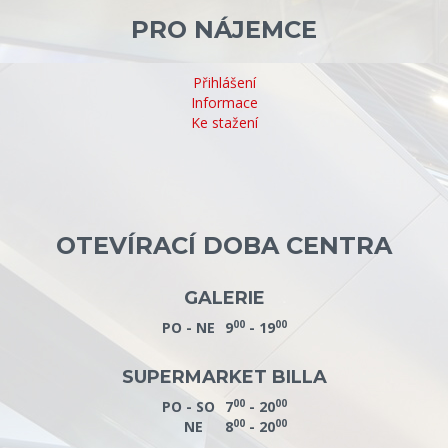
PRO NÁJEMCE
Přihlášení
Informace
Ke stažení
OTEVÍRACÍ DOBA CENTRA
GALERIE
00
00
PO - NE
9
- 19
SUPERMARKET BILLA
00
00
PO - SO
7
- 20
00
00
NE
8
- 20