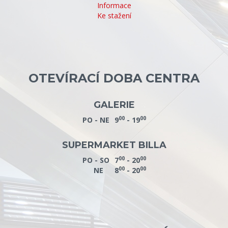
Informace
Ke stažení
OTEVÍRACÍ DOBA CENTRA
GALERIE
00
00
PO - NE
9
- 19
SUPERMARKET BILLA
00
00
PO - SO
7
- 20
00
00
NE
8
- 20