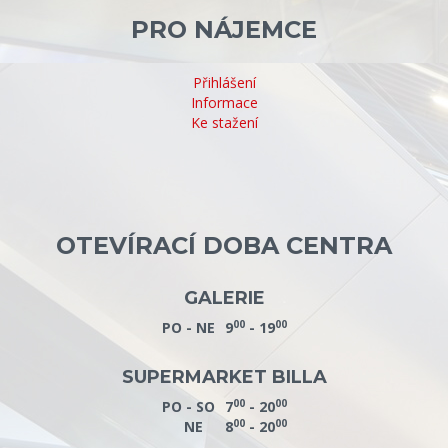
PRO NÁJEMCE
Přihlášení
Informace
Ke stažení
OTEVÍRACÍ DOBA CENTRA
GALERIE
00
00
PO - NE
9
- 19
SUPERMARKET BILLA
00
00
PO - SO
7
- 20
00
00
NE
8
- 20