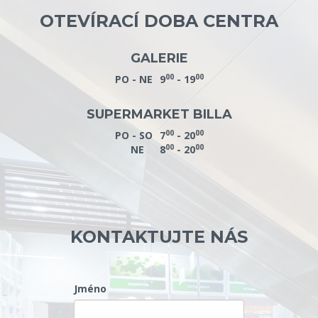
OTEVÍRACÍ DOBA CENTRA
GALERIE
00
00
PO - NE
9
- 19
SUPERMARKET BILLA
00
00
PO - SO
7
- 20
00
00
NE
8
- 20
KONTAKTUJTE NÁS
Jméno