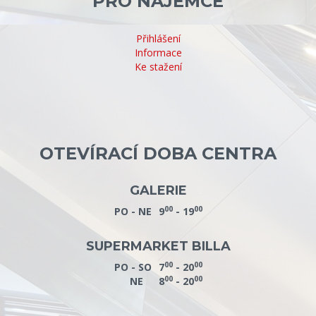
PRO NÁJEMCE
Přihlášení
Informace
Ke stažení
OTEVÍRACÍ DOBA CENTRA
GALERIE
00
00
PO - NE
9
- 19
SUPERMARKET BILLA
00
00
PO - SO
7
- 20
00
00
NE
8
- 20