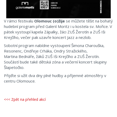
V rámci festivalu
Olomouc (o)žije
se můžete těšit na bohatý
hudební program před Galerií Moritz i u kostela sv. Mořice. V
pátek vystoupí kapela Zápalky, žáci ZUŠ Žerotín a ZUŠ Iši
Krejčího, večer pak uzavře koncert Jazz a nezlob.
Sobotní program nabídne vystoupení Šimona Charouška,
Resonenc, Ondřeje Crháka, Ondry Stražického,
Martina Bednáře, žáků ZUŠ Iši Krejčího a ZUŠ Žerotín.
Součástí bude také dětská zóna a večerní koncert skupiny
Šlapetočko.
Přijďte si užít dva dny plné hudby a příjemné atmosféry v
centru Olomouce.
<<< Zpět na přehled akcí