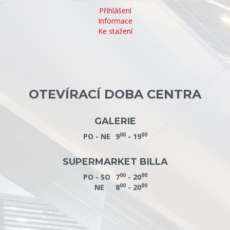
Přihlášení
Informace
Ke stažení
OTEVÍRACÍ DOBA CENTRA
GALERIE
00
00
PO - NE
9
- 19
SUPERMARKET BILLA
00
00
PO - SO
7
- 20
00
00
NE
8
- 20