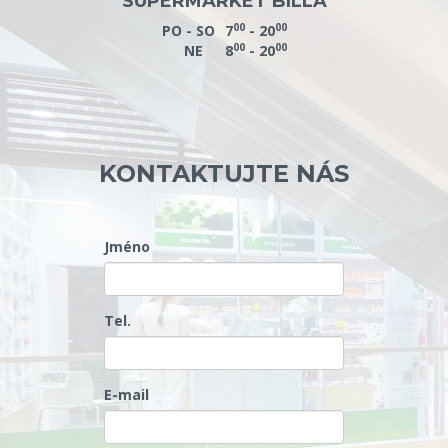
SUPERMARKET BILLA
00
00
PO - SO
7
- 20
00
00
NE
8
- 20
KONTAKTUJTE NÁS
Jméno
Tel.
E-mail