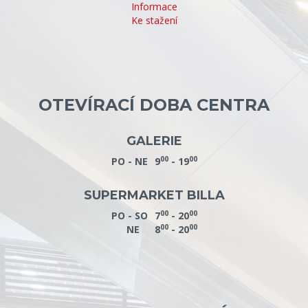
Informace
Ke stažení
OTEVÍRACÍ DOBA CENTRA
GALERIE
00
00
PO - NE
9
- 19
SUPERMARKET BILLA
00
00
PO - SO
7
- 20
00
00
NE
8
- 20