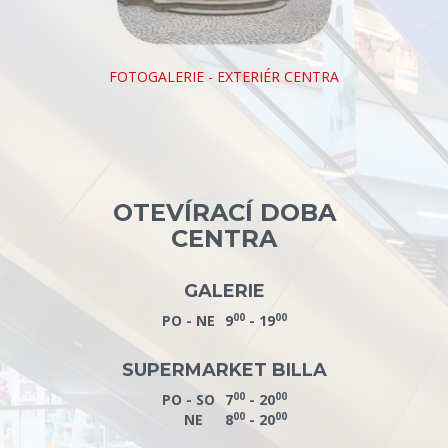
FOTOGALERIE - EXTERIÉR CENTRA
OTEVÍRACÍ DOBA
CENTRA
GALERIE
00
00
PO - NE
9
- 19
SUPERMARKET BILLA
00
00
PO - SO
7
- 20
00
00
NE
8
- 20