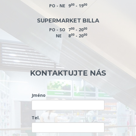
00
00
PO - NE
9
- 19
SUPERMARKET BILLA
00
00
PO - SO
7
- 20
00
00
NE
8
- 20
KONTAKTUJTE NÁS
Jméno
Tel.