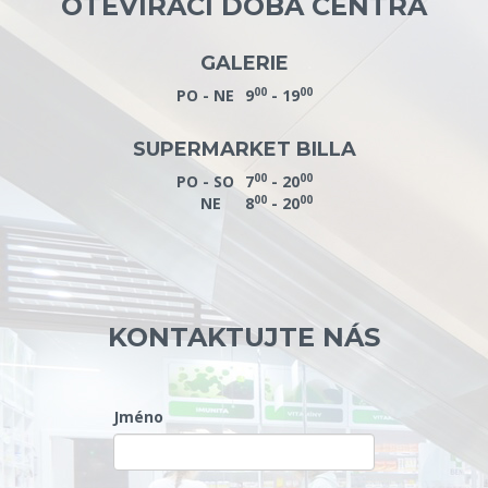
OTEVÍRACÍ DOBA CENTRA
GALERIE
00
00
PO - NE
9
- 19
SUPERMARKET BILLA
00
00
PO - SO
7
- 20
00
00
NE
8
- 20
KONTAKTUJTE NÁS
Jméno