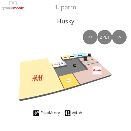
1. patro
Husky
P+
ZPĚT
P-
Eskalátory
Výtah