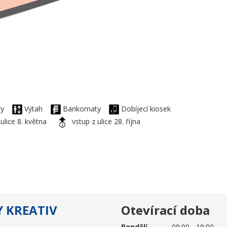
ory
Výtah
Bankomaty
Dobíjecí kiosek
 ulice 8. května
vstup z ulice 28. října
Y KREATIV
Otevírací doba
Pondělí
09:00 - 19:00