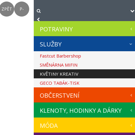
ZPĚT
P-
POTRAVINY
SLUŽBY
Fastcut Barbershop
SMĚNÁRNA MIFIN
KVĚTINY KREATIV
GECO TABÁK-TISK
OBČERSTVENÍ
KLENOTY, HODINKY A DÁRKY
MÓDA