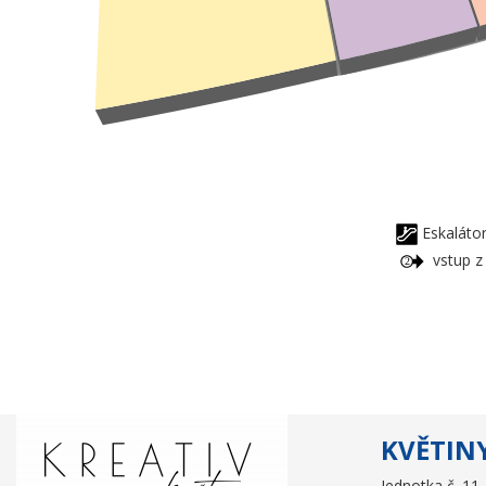
Eskalát
vstup z
KVĚTIN
Jednotka č. 11