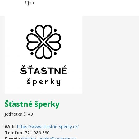
října
Šťastné šperky
Jednotka č. 43
Web:
https://www.stastne-sperky.cz/
Telefon:
721 086 330
E-mail:
stastne-sperky@seznam.cz