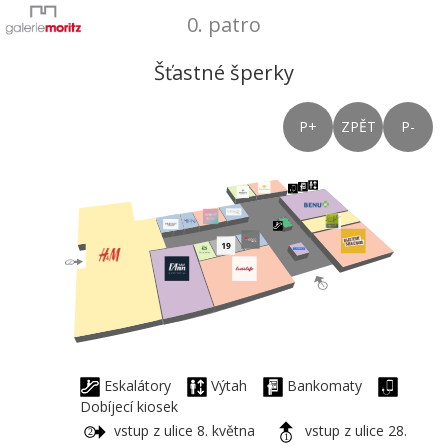
0. patro
Šťastné šperky
P+
ZPĚT
P-
Eskalátory
Výtah
Bankomaty
Dobíjecí kiosek
vstup z ulice 8. května
vstup z ulice 28.