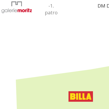
-1.
DM 
patro