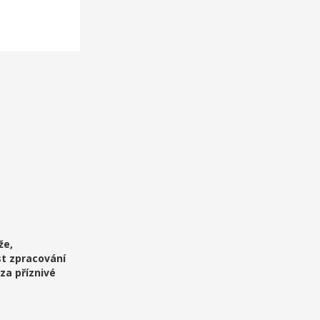
že,
st zpracování
za příznivé