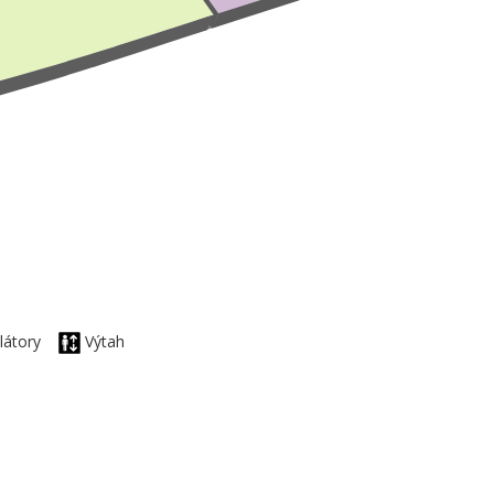
alátory
Výtah